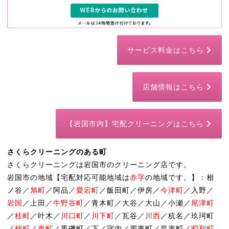
サービス料金はこちら
店舗情報はこちら
【岩国市内】宅配クリーニングはこちら
さくらクリーニングのある町
さくらクリーニングは岩国市のクリーニング店です。
岩国市の地域【宅配対応可能地域は
赤字
の地域です。】：相
ノ谷／
旭町
／阿品／
愛宕町
／飯田町／伊房／
今津町
／入野／
岩国
／上田／
牛野谷町
／青木町／大谷／大山／小瀬／
尾津町
／
桂町
／叶木／
川口町
／
川下町
／瓦谷／
川西
／杭名／玖珂町
／
楠町
／
車町
／黒磯町／下／守内／周東町／装束町／
昭和町