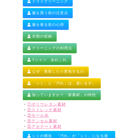
ドライクリーニング
服を買う前の注意点
服を着る前の心得
衣類の収納
クリーニングの利用法
Yシャツ あれこれ
なぜ 黄変したり変色するの
「シミ」と「汚れ」は、違います。
知っていますか？「新素材」の特性
・
①ポリウレタン素材
・
②ストレッチ素材
・
③モール糸
・
④テンセル素材
・
⑤アセテート素材
シミの構造 「汚れ」が「シミ」になる過