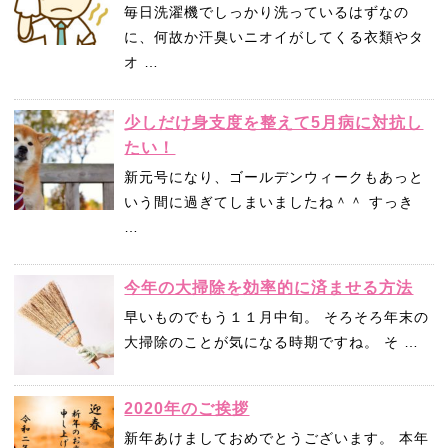
毎日洗濯機でしっかり洗っているはずなの
に、何故か汗臭いニオイがしてくる衣類やタ
オ …
少しだけ身支度を整えて5月病に対抗し
たい！
新元号になり、ゴールデンウィークもあっと
いう間に過ぎてしまいましたね＾＾ すっき
…
今年の大掃除を効率的に済ませる方法
早いものでもう１１月中旬。 そろそろ年末の
大掃除のことが気になる時期ですね。 そ …
2020年のご挨拶
新年あけましておめでとうございます。 本年