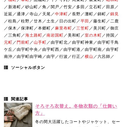
／新港町／砂山町／角／関戸／竹安／多田／立石町／田原／
近延／通津／寺山／天尾／
中津町
／長野／灘町／錦町／
錦見
／柱島／柱野／廿木／土生／日の出町／
平田
／藤生町／二鹿
／保木／保津町／本郷町／
麻里布町
／
三笠町
／美川町／御庄
／三角町／
海土路町
／
南岩国町
／美和町／
室の木町
／持国／
元町
／
門前町
／
山手町
／由宇町北／由宇町神東／由宇町千鳥
ケ丘／由宇町中央／由宇町西／由宇町港／由宇町南／由宇町
南沖／由宇町由宇崎／由宇／行波／行正／
横山
／六呂師／
ソーシャルボタン
関連記事
そろそろ衣替え。冬物衣類の「仕舞い
方」
冬の間大活躍したコートやジャケット、セー