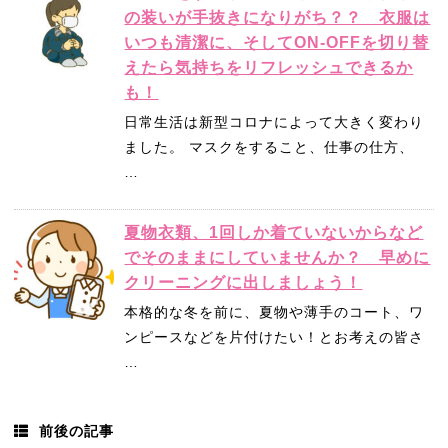
の装いが手抜きになりがち？？ 衣服は
いつも清潔に、そしてON-OFFを切り替
えたら気持ちをリフレッシュできるか
も！
日常生活は新型コロナによって大きく変わり
ました。 マスクをすること、仕事の仕方、
…
夏物衣類、1回しか着ていないからなど
でそのままにしていませんか？ 早めに
クリーニングに出しましょう！
本格的な冬を前に、夏物や薄手のコート、ワ
ンピースなどを片付けたい！とお考えの皆さ
…
前後の記事