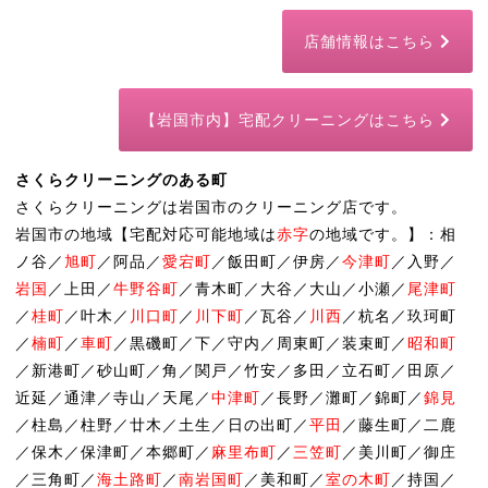
店舗情報はこちら
【岩国市内】宅配クリーニングはこちら
さくらクリーニングのある町
さくらクリーニングは岩国市のクリーニング店です。
岩国市の地域【宅配対応可能地域は
赤字
の地域です。】：相
ノ谷／
旭町
／阿品／
愛宕町
／飯田町／伊房／
今津町
／入野／
岩国
／上田／
牛野谷町
／青木町／大谷／大山／小瀬／
尾津町
／
桂町
／叶木／
川口町
／
川下町
／瓦谷／
川西
／杭名／玖珂町
／
楠町
／
車町
／黒磯町／下／守内／周東町／装束町／
昭和町
／新港町／砂山町／角／関戸／竹安／多田／立石町／田原／
近延／通津／寺山／天尾／
中津町
／長野／灘町／錦町／
錦見
／柱島／柱野／廿木／土生／日の出町／
平田
／藤生町／二鹿
／保木／保津町／本郷町／
麻里布町
／
三笠町
／美川町／御庄
／三角町／
海土路町
／
南岩国町
／美和町／
室の木町
／持国／