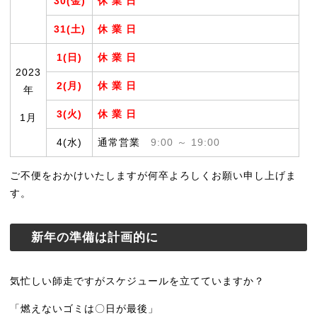
30(金)
休 業 日
31(土)
休 業 日
1(日)
休 業 日
2023
2(月)
休 業 日
年
3(火)
休 業 日
1月
4(水)
通常営業
9:00 ～ 19:00
ご不便をおかけいたしますが何卒よろしくお願い申し上げま
す。
新年の準備は計画的に
気忙しい師走ですがスケジュールを立てていますか？
「燃えないゴミは〇日が最後」