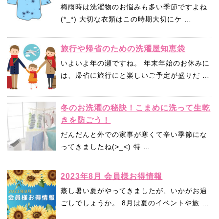
梅雨時は洗濯物のお悩みも多い季節ですよね
(*_*) 大切な衣類はこの時期大切にケ …
旅行や帰省のための洗濯屋知恵袋
いよいよ年の瀬ですね。 年末年始のお休みに
は、帰省に旅行にと楽しいご予定が盛りだ …
冬のお洗濯の秘訣！こまめに洗って生乾
きを防ごう！
だんだんと外での家事が寒くて辛い季節にな
ってきましたね(>_<) 特 …
2023年8月 会員様お得情報
蒸し暑い夏がやってきましたが、いかがお過
ごしでしょうか。 8月は夏のイベントや旅 …