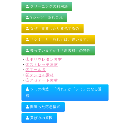
クリーニングの利用法
Yシャツ あれこれ
なぜ 黄変したり変色するの
「シミ」と「汚れ」は、違います。
知っていますか？「新素材」の特性
・
①ポリウレタン素材
・
②ストレッチ素材
・
③モール糸
・
④テンセル素材
・
⑤アセテート素材
シミの構造 「汚れ」が「シミ」になる過
程
間違った応急措置
黄ばみの原因