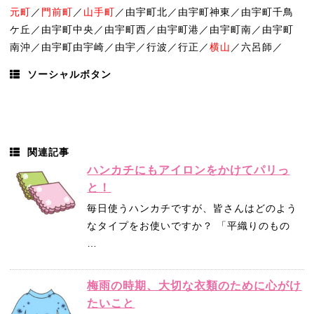
元町
／
門前町
／
山手町
／由宇町北／由宇町神東／由宇町千鳥
ケ丘／由宇町中央／由宇町西／由宇町港／由宇町南／由宇町
南沖／由宇町由宇崎／由宇／行波／行正／
横山
／六呂師／
ソーシャルボタン
関連記事
ハンカチにもアイロンをかけてパリっ
と！
毎日使うハンカチですが、皆さんはどのよう
なタイプをお使いですか？ 「平織りのもの
…
梅雨の時期、大切な衣類のために心がけ
たいこと