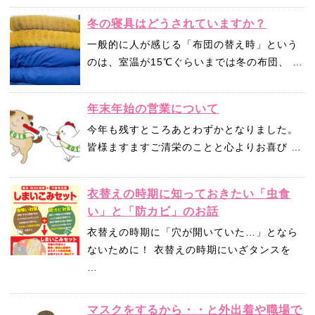
冬の寝具はどうされていますか？
一般的に人が感じる「布団の替え時」という
のは、室温が15℃ぐらいまでは冬の布団、 …
年末年始の営業について
今年も残すところあとわずかとなりました。
皆様ますますご清栄のことと心よりお喜び …
衣替えの時期に知っておきたい「虫食
い」と「防カビ」のお話
衣替えの時期に「穴が開いていた…」となら
ないために！ 衣替えの時期にいざタンスを
…
マスクをするから・・と外出着や職場で