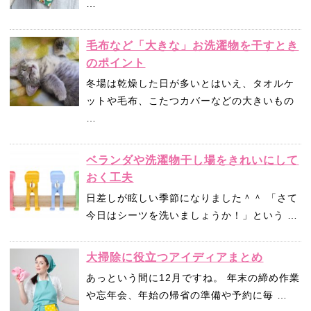
…
毛布など「大きな」お洗濯物を干すとき
のポイント
冬場は乾燥した日が多いとはいえ、タオルケ
ットや毛布、こたつカバーなどの大きいもの
…
ベランダや洗濯物干し場をきれいにして
おく工夫
日差しが眩しい季節になりました＾＾ 「さて
今日はシーツを洗いましょうか！」という …
大掃除に役立つアイディアまとめ
あっという間に12月ですね。 年末の締め作業
や忘年会、年始の帰省の準備や予約に毎 …