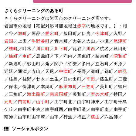
さくらクリーニングのある町
さくらクリーニングは岩国市のクリーニング店です。
岩国市の地域【宅配対応可能地域は
赤字
の地域です。】：相
ノ谷／
旭町
／阿品／
愛宕町
／飯田町／伊房／
今津町
／入野／
岩国
／上田／
牛野谷町
／青木町／大谷／大山／小瀬／
尾津町
／
桂町
／叶木／
川口町
／
川下町
／瓦谷／
川西
／杭名／玖珂町
／
楠町
／
車町
／黒磯町／下／守内／周東町／装束町／
昭和町
／新港町／砂山町／角／関戸／竹安／多田／立石町／田原／
近延／通津／寺山／天尾／
中津町
／長野／灘町／錦町／
錦見
／柱島／柱野／廿木／土生／日の出町／
平田
／藤生町／二鹿
／保木／保津町／本郷町／
麻里布町
／
三笠町
／美川町／御庄
／三角町／
海土路町
／
南岩国町
／美和町／
室の木町
／持国／
元町
／
門前町
／
山手町
／由宇町北／由宇町神東／由宇町千鳥
ケ丘／由宇町中央／由宇町西／由宇町港／由宇町南／由宇町
南沖／由宇町由宇崎／由宇／行波／行正／
横山
／六呂師／
ソーシャルボタン