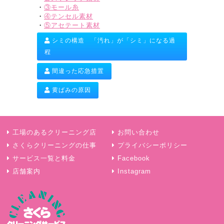
・
③モール糸
・
④テンセル素材
・
⑤アセテート素材
シミの構造 「汚れ」が「シミ」になる過
程
間違った応急措置
黄ばみの原因
工場のあるクリーニング店
お問い合わせ
さくらクリーニングの仕事
プライバシーポリシー
サービス一覧と料金
Facebook
店舗案内
Instagram