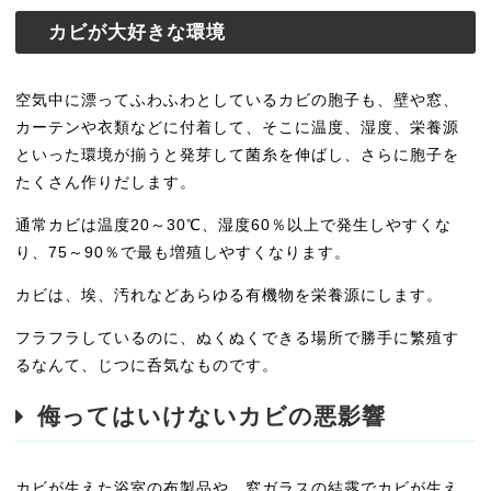
カビが大好きな環境
空気中に漂ってふわふわとしているカビの胞子も、壁や窓、
カーテンや衣類などに付着して、そこに温度、湿度、栄養源
といった環境が揃うと発芽して菌糸を伸ばし、さらに胞子を
たくさん作りだします。
通常カビは温度20～30℃、湿度60％以上で発生しやすくな
り、75～90％で最も増殖しやすくなります。
カビは、埃、汚れなどあらゆる有機物を栄養源にします。
フラフラしているのに、ぬくぬくできる場所で勝手に繁殖す
るなんて、じつに呑気なものです。
侮ってはいけないカビの悪影響
カビが生えた浴室の布製品や、窓ガラスの結露でカビが生え