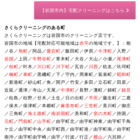
【岩国市内】宅配クリーニングはこちら
さくらクリーニングのある町
さくらクリーニングは岩国市のクリーニング店です。
岩国市の地域【宅配対応可能地域は
赤字
の地域です。】：相
ノ谷／
旭町
／阿品／
愛宕町
／飯田町／伊房／
今津町
／入野／
岩国
／上田／
牛野谷町
／青木町／大谷／大山／小瀬／
尾津町
／
桂町
／叶木／
川口町
／
川下町
／瓦谷／
川西
／杭名／玖珂町
／
楠町
／
車町
／黒磯町／下／守内／周東町／装束町／
昭和町
／新港町／砂山町／角／関戸／竹安／多田／立石町／田原／
近延／通津／寺山／天尾／
中津町
／長野／灘町／錦町／
錦見
／柱島／柱野／廿木／土生／日の出町／
平田
／藤生町／二鹿
／保木／保津町／本郷町／
麻里布町
／
三笠町
／美川町／御庄
／三角町／
海土路町
／
南岩国町
／美和町／
室の木町
／持国／
元町
／
門前町
／
山手町
／由宇町北／由宇町神東／由宇町千鳥
ケ丘／由宇町中央／由宇町西／由宇町港／由宇町南／由宇町
南沖／由宇町由宇崎／由宇／行波／行正／
横山
／六呂師／