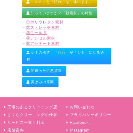
「シミ」と「汚れ」は、違います。
知っていますか？「新素材」の特性
・
①ポリウレタン素材
・
②ストレッチ素材
・
③モール糸
・
④テンセル素材
・
⑤アセテート素材
シミの構造 「汚れ」が「シミ」になる過
程
間違った応急措置
黄ばみの原因
工場のあるクリーニング店
お問い合わせ
さくらクリーニングの仕事
プライバシーポリシー
サービス一覧と料金
Facebook
店舗案内
Instagram