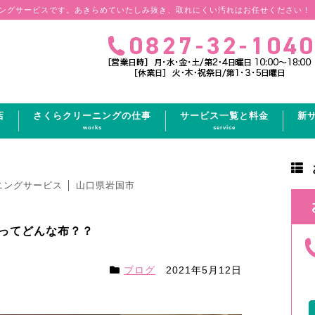
ングサービスです。あきらめていたしみ抜き、取れにくい汚れはお任せください！
店
さくらクリーニングの仕事
サービス一覧と料金
新
works
service
ニングサービス │ 山口県岩国市
ってどんな布？？
ブログ
2021年5月12日