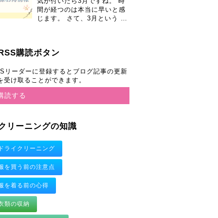
気が付いたら3月ですね。 時
間が経つのは本当に早いと感
じます。 さて、3月という …
RSS購読ボタン
SSリーダーに登録するとブログ記事の更新
を受け取ることができます。
購読する
クリーニングの知識
ドライクリーニング
服を買う前の注意点
服を着る前の心得
衣類の収納