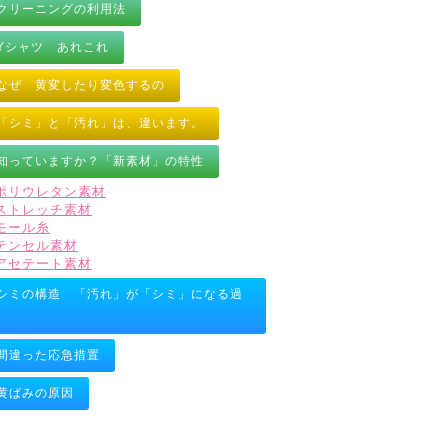
クリーニングの利用法
Yシャツ あれこれ
なぜ 黄変したり変色するの
「シミ」と「汚れ」は、違います。
知っていますか？「新素材」の特性
ポリウレタン素材
ストレッチ素材
モール糸
テンセル素材
アセテート素材
シミの構造 「汚れ」が「シミ」になる過
間違った応急措置
黄ばみの原因