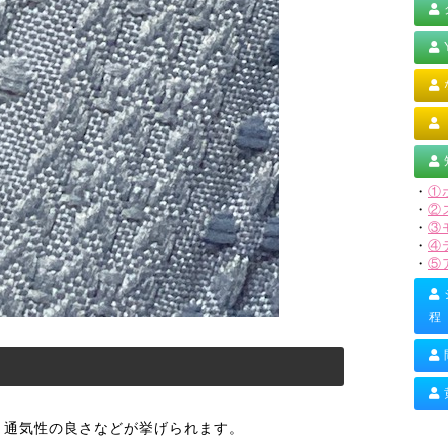
・
①
・
②
・
③
・
④
・
⑤
程
、通気性の良さなどが挙げられます。