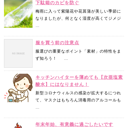
下駄箱のカビを防ぐ
梅雨に入って紫陽花や花菖蒲が美しい季節に
なりましたが、何となく湿度が高くてジメジ
…
服を買う前の注意点
服選びの重要なポイント「素材」の特性をま
ず知ろう！ …
キッチンハイターを薄めても【次亜塩素
酸水】にはなりません！
新型コロナウィルスの感染が拡大するにつれ
て、マスクはもちろん消毒用のアルコールも
…
年末年始、有意義に過ごしたいです