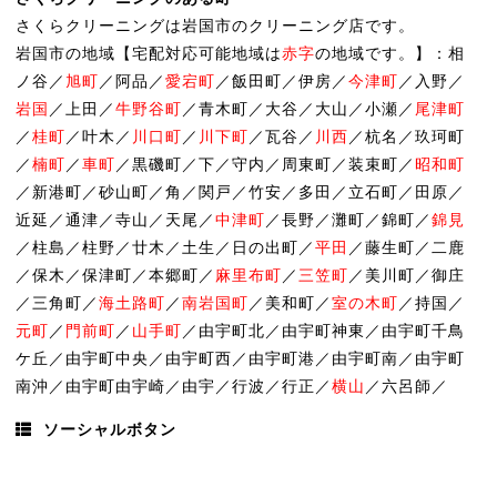
さくらクリーニングは岩国市のクリーニング店です。
岩国市の地域【宅配対応可能地域は
赤字
の地域です。】：相
ノ谷／
旭町
／阿品／
愛宕町
／飯田町／伊房／
今津町
／入野／
岩国
／上田／
牛野谷町
／青木町／大谷／大山／小瀬／
尾津町
／
桂町
／叶木／
川口町
／
川下町
／瓦谷／
川西
／杭名／玖珂町
／
楠町
／
車町
／黒磯町／下／守内／周東町／装束町／
昭和町
／新港町／砂山町／角／関戸／竹安／多田／立石町／田原／
近延／通津／寺山／天尾／
中津町
／長野／灘町／錦町／
錦見
／柱島／柱野／廿木／土生／日の出町／
平田
／藤生町／二鹿
／保木／保津町／本郷町／
麻里布町
／
三笠町
／美川町／御庄
／三角町／
海土路町
／
南岩国町
／美和町／
室の木町
／持国／
元町
／
門前町
／
山手町
／由宇町北／由宇町神東／由宇町千鳥
ケ丘／由宇町中央／由宇町西／由宇町港／由宇町南／由宇町
南沖／由宇町由宇崎／由宇／行波／行正／
横山
／六呂師／
ソーシャルボタン