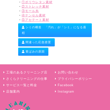
・
①ポリウレタン素材
・
②ストレッチ素材
・
③モール糸
・
④テンセル素材
・
⑤アセテート素材
シミの構造 「汚れ」が「シミ」になる過
程
間違った応急措置
黄ばみの原因
工場のあるクリーニング店
お問い合わせ
さくらクリーニングの仕事
プライバシーポリシー
サービス一覧と料金
Facebook
店舗案内
Instagram