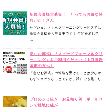
…
新規会員様大募集！ とってもお得な特
典がたくさん！
ただいま、さくらクリーニングサービスでは
新規会員様を大募集中です！ 年間を通じて
…
急なお葬式に「スピードフォーマルクリ
ーニング」をご利用ください【山口県岩
国市の方へ】
「急なお葬式」の連絡を受けることは少なか
らずショックなことですが、誰にでも起こり
…
プロのシミ抜き お見積り例 ボールペ
ンで服地に線が・・・