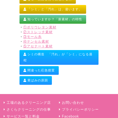
「シミ」と「汚れ」は、違います。
知っていますか？「新素材」の特性
・
①ポリウレタン素材
・
②ストレッチ素材
・
③モール糸
・
④テンセル素材
・
⑤アセテート素材
シミの構造 「汚れ」が「シミ」になる過
程
間違った応急措置
黄ばみの原因
工場のあるクリーニング店
お問い合わせ
さくらクリーニングの仕事
プライバシーポリシー
サービス一覧と料金
Facebook