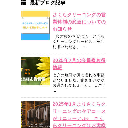
最新ブログ記事
さくらクリーニングの営
業体制の変更についての
お知らせ
お客様各位 いつも「さくら
クリーニングサービス」をご
利用いただき、 …
2025年7月の会員様お得
情報
七夕の短冊が風に揺れる季節
となりました。皆さまいかが
お過ごしでしょうか。 日ごと
…
2025年1月よりさくらク
リーニングのケアコース
がリニューアル♪ さく
らクリーニングはお客様