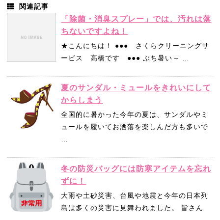
関連記事
「除菌・消臭スプレー」では、汚れは落
ちないですよね！
★こんにちは！ ●●● さくらクリーニングサ
ービス 高橋です ●●● ぶち暑い～ …
夏のサンダル・ミュールをきれいにして
からしまう
全国的に暑かった今年の夏は、サンダルやミ
ュールを履いてお洒落を楽しんだ方も多いで
…
冬の防災バッグには防寒アイテムを忘れ
ずに！
大雨や土砂災害、台風や地震と今年の日本列
島は多くの災害に見舞われました。 皆さん