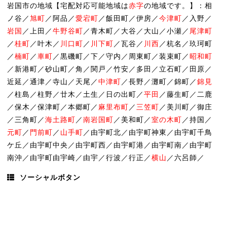
岩国市の地域【宅配対応可能地域は
赤字
の地域です。】：相
ノ谷／
旭町
／阿品／
愛宕町
／飯田町／伊房／
今津町
／入野／
岩国
／上田／
牛野谷町
／青木町／大谷／大山／小瀬／
尾津町
／
桂町
／叶木／
川口町
／
川下町
／瓦谷／
川西
／杭名／玖珂町
／
楠町
／
車町
／黒磯町／下／守内／周東町／装束町／
昭和町
／新港町／砂山町／角／関戸／竹安／多田／立石町／田原／
近延／通津／寺山／天尾／
中津町
／長野／灘町／錦町／
錦見
／柱島／柱野／廿木／土生／日の出町／
平田
／藤生町／二鹿
／保木／保津町／本郷町／
麻里布町
／
三笠町
／美川町／御庄
／三角町／
海土路町
／
南岩国町
／美和町／
室の木町
／持国／
元町
／
門前町
／
山手町
／由宇町北／由宇町神東／由宇町千鳥
ケ丘／由宇町中央／由宇町西／由宇町港／由宇町南／由宇町
南沖／由宇町由宇崎／由宇／行波／行正／
横山
／六呂師／
ソーシャルボタン