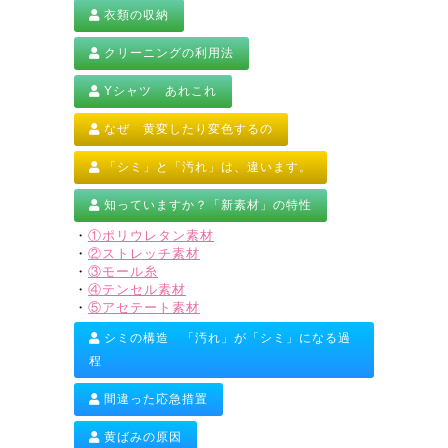
衣類の収納
クリーニングの利用法
Yシャツ あれこれ
なぜ 黄変したり変色するの
「シミ」と「汚れ」は、違います。
知っていますか？「新素材」の特性
・
①ポリウレタン素材
・
②ストレッチ素材
・
③モール糸
・
④テンセル素材
・
⑤アセテート素材
シミの構造 「汚れ」が「シミ」になる過
程
間違った応急措置
黄ばみの原因