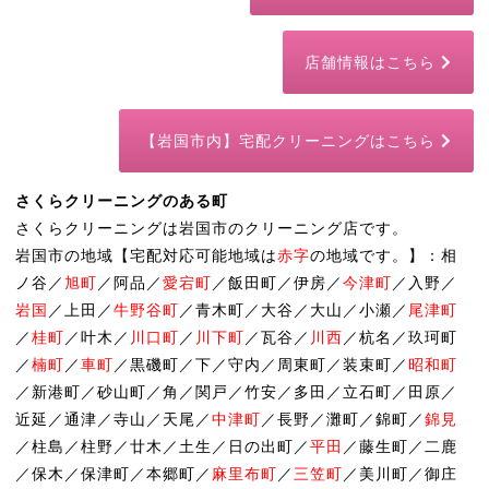
店舗情報はこちら
【岩国市内】宅配クリーニングはこちら
さくらクリーニングのある町
さくらクリーニングは岩国市のクリーニング店です。
岩国市の地域【宅配対応可能地域は
赤字
の地域です。】：相
ノ谷／
旭町
／阿品／
愛宕町
／飯田町／伊房／
今津町
／入野／
岩国
／上田／
牛野谷町
／青木町／大谷／大山／小瀬／
尾津町
／
桂町
／叶木／
川口町
／
川下町
／瓦谷／
川西
／杭名／玖珂町
／
楠町
／
車町
／黒磯町／下／守内／周東町／装束町／
昭和町
／新港町／砂山町／角／関戸／竹安／多田／立石町／田原／
近延／通津／寺山／天尾／
中津町
／長野／灘町／錦町／
錦見
／柱島／柱野／廿木／土生／日の出町／
平田
／藤生町／二鹿
／保木／保津町／本郷町／
麻里布町
／
三笠町
／美川町／御庄