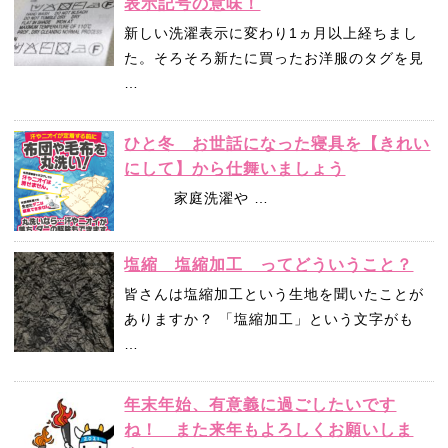
表示記号の意味！
新しい洗濯表示に変わり1ヵ月以上経ちまし
た。そろそろ新たに買ったお洋服のタグを見
…
ひと冬 お世話になった寝具を【きれい
にして】から仕舞いましょう
家庭洗濯や …
塩縮 塩縮加工 ってどういうこと？
皆さんは塩縮加工という生地を聞いたことが
ありますか？ 「塩縮加工」という文字がも
…
年末年始、有意義に過ごしたいです
ね！ また来年もよろしくお願いしま