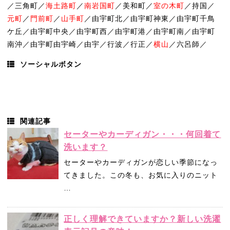
／三角町／
海土路町
／
南岩国町
／美和町／
室の木町
／持国／
元町
／
門前町
／
山手町
／由宇町北／由宇町神東／由宇町千鳥
ケ丘／由宇町中央／由宇町西／由宇町港／由宇町南／由宇町
南沖／由宇町由宇崎／由宇／行波／行正／
横山
／六呂師／
ソーシャルボタン
関連記事
セーターやカーディガン・・・何回着て
洗います？
セーターやカーディガンが恋しい季節になっ
てきました。この冬も、お気に入りのニット
…
正しく理解できていますか？新しい洗濯