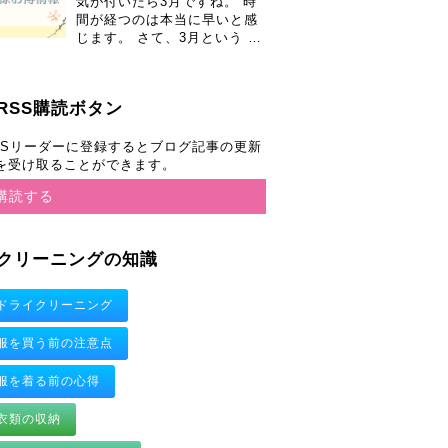
気が付いたら3月ですね。 時
間が経つのは本当に早いと感
じます。 さて、3月という …
RSS購読ボタン
SSリーダーに登録するとブログ記事の更新
を受け取ることができます。
購読する
クリーニングの知識
ドライクリーニング
服を買う前の注意点
服を着る前の心得
衣類の収納