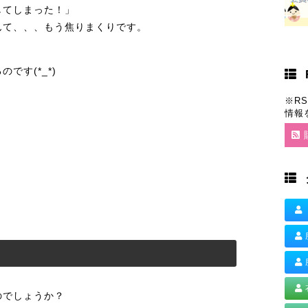
してしまった！」
んて、、、もう焦りまくりです。
です(*_*)
※R
情報
のでしょうか？