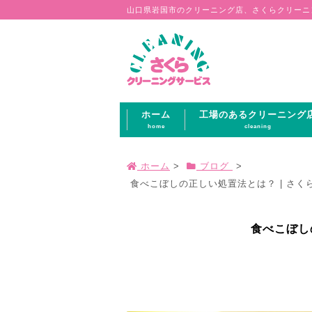
山口県岩国市のクリーニング店、さくらクリーニ
ホーム
工場のあるクリーニング
home
cleaning
ホーム
>
ブログ
>
食べこぼしの正しい処置法とは？ | さく
食べこぼし