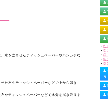
・
①
・
②
は、水を含ませたティッシュペーパーやハンカチな
・
③
・
④
・
⑤
程
らせた布やティッシュペーパーなどで上から叩き、
た布やティッシュペーパーなどで水分を拭き取りま