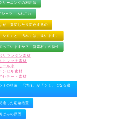
クリーニングの利用法
Yシャツ あれこれ
なぜ 黄変したり変色するの
「シミ」と「汚れ」は、違います。
知っていますか？「新素材」の特性
ポリウレタン素材
ストレッチ素材
モール糸
テンセル素材
アセテート素材
シミの構造 「汚れ」が「シミ」になる過
間違った応急措置
黄ばみの原因