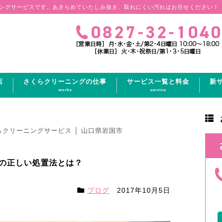
ングサービスです。あきらめていたしみ抜き、取れにくい汚れはお任せください！
店
さくらクリーニングの仕事
サービス一覧と料金
新
works
service
らクリーニングサービス │ 山口県岩国市
の正しい処置法とは？
ブログ
2017年10月5日