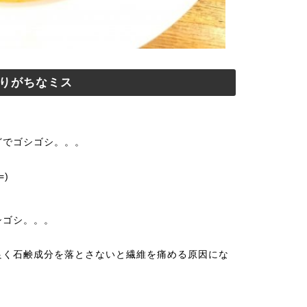
りがちなミス
どでゴシゴシ。。。
)
シゴシ。。。
良く石鹸成分を落とさないと繊維を痛める原因にな