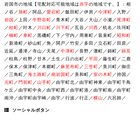
岩国市の地域【宅配対応可能地域は
赤字
の地域です。】：相
ノ谷／
旭町
／阿品／
愛宕町
／飯田町／伊房／
今津町
／入野／
岩国
／上田／
牛野谷町
／青木町／大谷／大山／小瀬／
尾津町
／
桂町
／叶木／
川口町
／
川下町
／瓦谷／
川西
／杭名／玖珂町
／
楠町
／
車町
／黒磯町／下／守内／周東町／装束町／
昭和町
／新港町／砂山町／角／関戸／竹安／多田／立石町／田原／
近延／通津／寺山／天尾／
中津町
／長野／灘町／錦町／
錦見
／柱島／柱野／廿木／土生／日の出町／
平田
／藤生町／二鹿
／保木／保津町／本郷町／
麻里布町
／
三笠町
／美川町／御庄
／三角町／
海土路町
／
南岩国町
／美和町／
室の木町
／持国／
元町
／
門前町
／
山手町
／由宇町北／由宇町神東／由宇町千鳥
ケ丘／由宇町中央／由宇町西／由宇町港／由宇町南／由宇町
南沖／由宇町由宇崎／由宇／行波／行正／
横山
／六呂師／
ソーシャルボタン