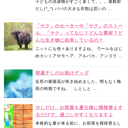
子どもの洗濯物がすごく多くて。。。運動部
だし(*_*) パパの大きな衣類は思いの …
「ヤク」のセーターや「ヤク」のストー
ル、「ヤク」ってなに？どんな素材？ど
んな生き物に由来しているの？
ニットにも色々ありますよね。 ウールをはじ
めカシミアやモヘア、アルパカ、アンゴラ …
部屋干しのお助けグッズ
近所の紫陽花が咲き始めました。間もなく梅
雨の時期ですね。 しとしと …
少しだけ、お部屋を夏仕様に模様替えす
るだけで、過ごしやすくなりますよ
本格的な夏が来る前に、お部屋を模様替えし