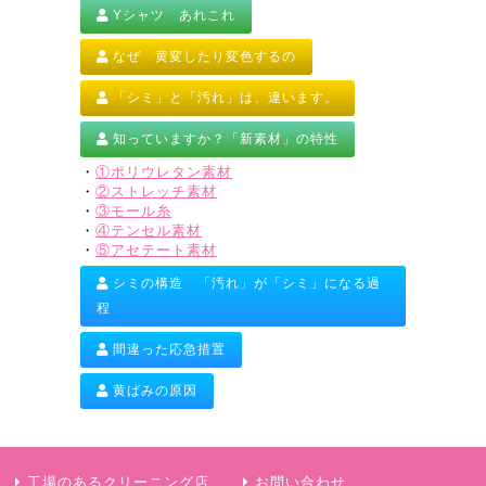
Yシャツ あれこれ
なぜ 黄変したり変色するの
「シミ」と「汚れ」は、違います。
知っていますか？「新素材」の特性
・
①ポリウレタン素材
・
②ストレッチ素材
・
③モール糸
・
④テンセル素材
・
⑤アセテート素材
シミの構造 「汚れ」が「シミ」になる過
程
間違った応急措置
黄ばみの原因
工場のあるクリーニング店
お問い合わせ