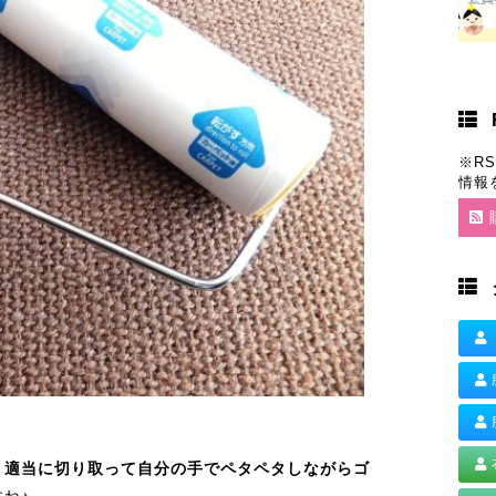
※R
情報
。
適当に切り取って自分の手でペタペタしながらゴ