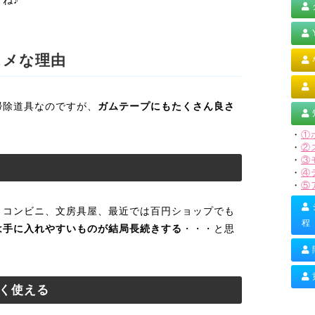
ね♪
スメな理由
掃除道具なのですが、
ガムテープにもたくさん良さ
・
①
・
②
・
③
・
④
・
⑤
、コンビニ、文房具屋、最近では百円ショップでも
程
は手に入れやすいものが結局長続きする
・・・と思
く使える