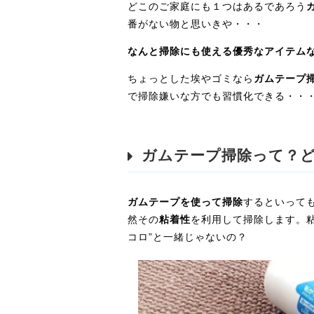
どこのご家庭にも１つはあるであろう
番がない物と思いきや・・・
なんと掃除にも使える優秀なアイテム
ちょっとした埃やゴミなら
ガムテープ
で掃除嫌いな方でも習慣化できる・・
ガムテープ掃除って？
ガムテープを使って掃除
するといって
然その
粘着性
を利用して掃除します。
コロ”と一緒じゃないの？