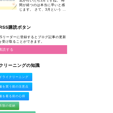
気が付いたら3月ですね。 時
間が経つのは本当に早いと感
じます。 さて、3月という …
RSS購読ボタン
SSリーダーに登録するとブログ記事の更新
を受け取ることができます。
購読する
クリーニングの知識
ドライクリーニング
服を買う前の注意点
服を着る前の心得
衣類の収納