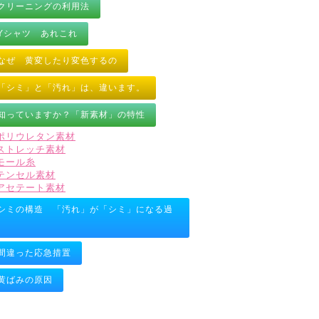
クリーニングの利用法
Yシャツ あれこれ
なぜ 黄変したり変色するの
「シミ」と「汚れ」は、違います。
知っていますか？「新素材」の特性
ポリウレタン素材
ストレッチ素材
モール糸
テンセル素材
アセテート素材
シミの構造 「汚れ」が「シミ」になる過
間違った応急措置
黄ばみの原因