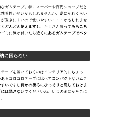
的
なガムテープ。特にスーパーや百円ショップだと
は粘着性が弱いかもしれませんが、逆にそれくらい
とが置きにくいので使いやすい・・・かもしれませ
なくどんどん使えますし
、たくさん買って
あちこち
やゴミに気が付いたら
近くにあるガムテープでペタ
納に困らない
ムテープを置いておくのはインテリア的にちょっ
のあるコロコロテープに比べて
コンパクト
なガムテ
やすい
ですし
何かの後ろにひっそりと隠しておけま
所には隠さない
でくださいね。いつのまにかそこに
・。