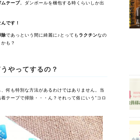
ガムテープ
。ダンボールを梱包する時くらいしか出
なんです！
掃除
であっという間に綺麗に♪とっても
ラクチン
なの
・かも？
どうやってするの？
も、何も特別な方法があるわけではありません。当
粘着テープで掃除・・・ん？それって俗にいう”コロ