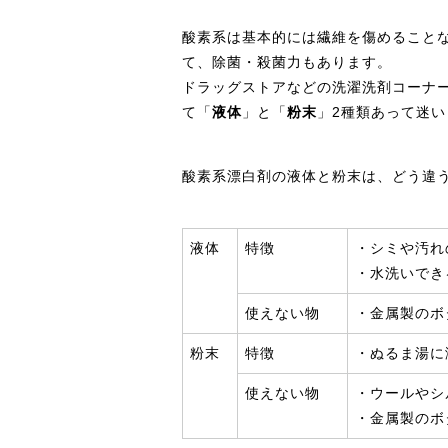
酸素系は基本的には繊維を傷めること
て、除菌・殺菌力もあります。
ドラッグストアなどの洗濯洗剤コーナ
て「
液体
」と「
粉末
」2種類あって迷
酸素系漂白剤の液体と粉末は、どう違
液体
特徴
・シミや汚れ
・水洗いでき
使えない物
・金属製のボ
粉末
特徴
・ぬるま湯に
使えない物
・ウールやシ
・金属製のボ