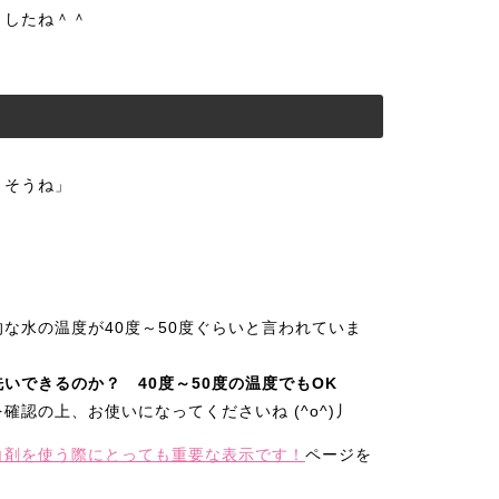
ましたね＾＾
さそうね」
な水の温度が40度～50度ぐらいと言われていま
洗いできるのか？
40度～50度の温度でもOK
確認の上、お使いになってくださいね (^o^)丿
白剤を使う際にとっても重要な表示です！
ページを