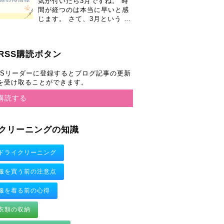
気が付いたら3月ですね。 時
間が経つのは本当に早いと感
じます。 さて、3月という …
RSS購読ボタン
SSリーダーに登録するとブログ記事の更新
を受け取ることができます。
購読する
クリーニングの知識
ドライクリーニング
服を買う前の注意点
服を着る前の心得
衣類の収納