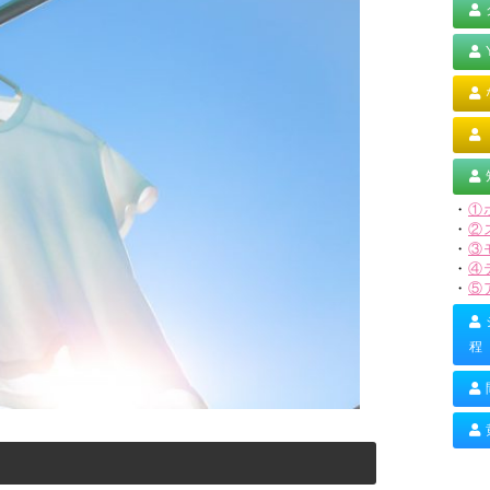
・
①
・
②
・
③
・
④
・
⑤
程