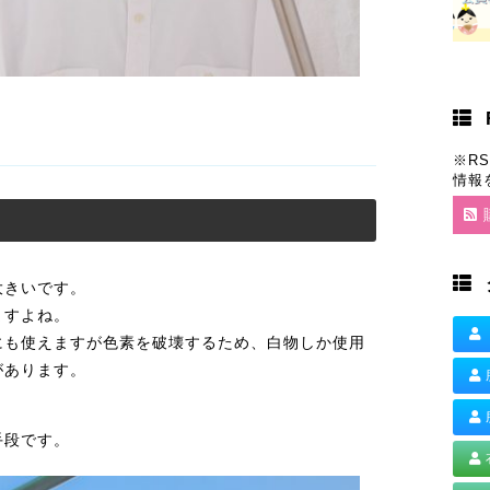
※R
情報
大きいです。
ますよね。
にも使えますが色素を破壊するため、白物しか使用
があります。
手段です。