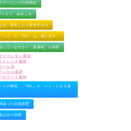
クリーニングの利用法
Yシャツ あれこれ
なぜ 黄変したり変色するの
「シミ」と「汚れ」は、違います。
知っていますか？「新素材」の特性
ポリウレタン素材
ストレッチ素材
モール糸
テンセル素材
アセテート素材
シミの構造 「汚れ」が「シミ」になる過
間違った応急措置
黄ばみの原因