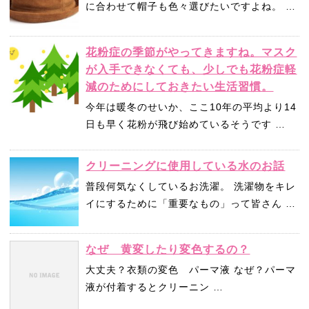
に合わせて帽子も色々選びたいですよね。 …
花粉症の季節がやってきますね。マスク
が入手できなくても、少しでも花粉症軽
減のためにしておきたい生活習慣。
今年は暖冬のせいか、ここ10年の平均より14
日も早く花粉が飛び始めているそうです …
クリーニングに使用している水のお話
普段何気なくしているお洗濯。 洗濯物をキレ
イにするために「重要なもの」って皆さん …
なぜ 黄変したり変色するの？
大丈夫？衣類の変色 パーマ液 なぜ？パーマ
液が付着するとクリーニン …