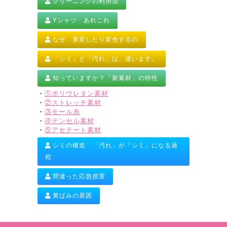
クリーニングの利用法
Yシャツ あれこれ
なぜ 黄変したり変色するの
「シミ」と「汚れ」は、違います。
知っていますか？「新素材」の特性
・
①ポリウレタン素材
・
②ストレッチ素材
・
③モール糸
・
④テンセル素材
・
⑤アセテート素材
シミの構造 「汚れ」が「シミ」になる過
程
間違った応急措置
黄ばみの原因