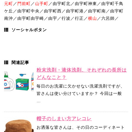
元町
／
門前町
／
山手町
／由宇町北／由宇町神東／由宇町千鳥
ケ丘／由宇町中央／由宇町西／由宇町港／由宇町南／由宇町
南沖／由宇町由宇崎／由宇／行波／行正／
横山
／六呂師／
ソーシャルボタン
関連記事
粉末洗剤・液体洗剤、それぞれの長所は
どんなこと？
毎日のお洗濯に欠かせない洗濯洗剤ですが、
皆さんは使い分けていますか？ 今回は一般
…
帽子のしまい方アレコレ
お洒落な皆さんは、その日のコーディネート