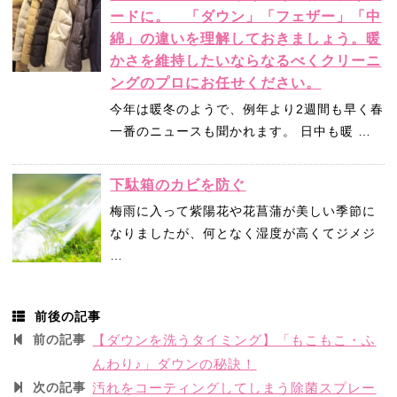
ードに。 「ダウン」「フェザー」「中
綿」の違いを理解しておきましょう。暖
かさを維持したいならなるべくクリーニ
ングのプロにお任せください。
今年は暖冬のようで、例年より2週間も早く春
一番のニュースも聞かれます。 日中も暖 …
下駄箱のカビを防ぐ
梅雨に入って紫陽花や花菖蒲が美しい季節に
なりましたが、何となく湿度が高くてジメジ
…
前後の記事
前の記事
【ダウンを洗うタイミング】「もこもこ・ふ
んわり♪」ダウンの秘訣！
次の記事
汚れをコーティングしてしまう除菌スプレー