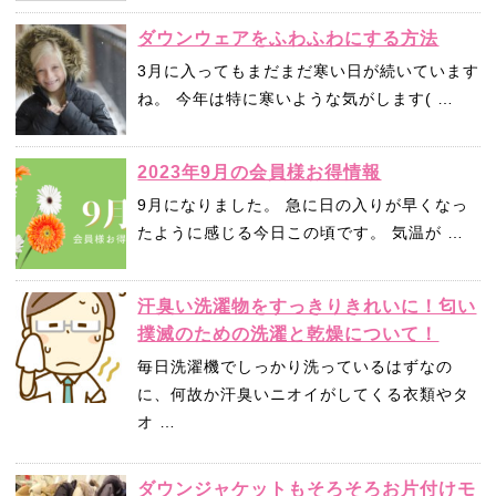
ダウンウェアをふわふわにする方法
3月に入ってもまだまだ寒い日が続いています
ね。 今年は特に寒いような気がします( …
2023年9月の会員様お得情報
9月になりました。 急に日の入りが早くなっ
たように感じる今日この頃です。 気温が …
汗臭い洗濯物をすっきりきれいに！匂い
撲滅のための洗濯と乾燥について！
毎日洗濯機でしっかり洗っているはずなの
に、何故か汗臭いニオイがしてくる衣類やタ
オ …
ダウンジャケットもそろそろお片付けモ