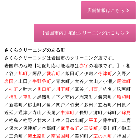
店舗情報はこちら
【岩国市内】宅配クリーニングはこちら
さくらクリーニングのある町
さくらクリーニングは岩国市のクリーニング店です。
岩国市の地域【宅配対応可能地域は
赤字
の地域です。】：相
ノ谷／
旭町
／阿品／
愛宕町
／飯田町／伊房／
今津町
／入野／
岩国
／上田／
牛野谷町
／青木町／大谷／大山／小瀬／
尾津町
／
桂町
／叶木／
川口町
／
川下町
／瓦谷／
川西
／杭名／玖珂町
／
楠町
／
車町
／黒磯町／下／守内／周東町／装束町／
昭和町
／新港町／砂山町／角／関戸／竹安／多田／立石町／田原／
近延／通津／寺山／天尾／
中津町
／長野／灘町／錦町／
錦見
／柱島／柱野／廿木／土生／日の出町／
平田
／藤生町／二鹿
／保木／保津町／本郷町／
麻里布町
／
三笠町
／美川町／御庄
／三角町／
海土路町
／
南岩国町
／美和町／
室の木町
／持国／