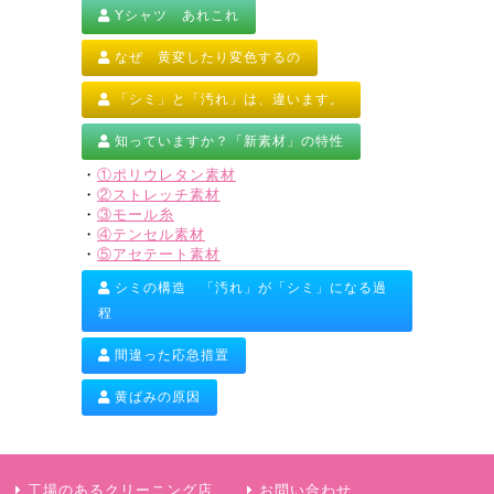
Yシャツ あれこれ
なぜ 黄変したり変色するの
「シミ」と「汚れ」は、違います。
知っていますか？「新素材」の特性
・
①ポリウレタン素材
・
②ストレッチ素材
・
③モール糸
・
④テンセル素材
・
⑤アセテート素材
シミの構造 「汚れ」が「シミ」になる過
程
間違った応急措置
黄ばみの原因
工場のあるクリーニング店
お問い合わせ