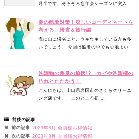
月半です。そろそろ忘年会シーズンに突入 …
夏の酷暑対策！涼しいコーディネートを
考える。帰省＆旅行編
海に山に帰省にと、ウキウキしている方も多
いでしょう。 今回は酷暑の中でも心地よい
…
洗濯物の悪臭の原因!? カビや洗濯槽の
汚れとたたかう！
こんにちは。山口県岩国市のさくらクリーニ
ング店です。 このところ初 …
前後の記事
前の記事
2023年6月 会員様お得情報
次の記事
2023年8月 会員様お得情報