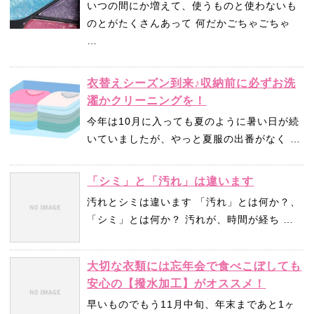
いつの間にか増えて、使うものと使わないも
のとがたくさんあって 何だかごちゃごちゃ
…
衣替えシーズン到来♪収納前に必ずお洗
濯かクリーニングを！
今年は10月に入っても夏のように暑い日が続
いていましたが、やっと夏服の出番がなく …
「シミ」と「汚れ」は違います
汚れとシミは違います 「汚れ」とは何か？、
「シミ」とは何か？ 汚れが、時間が経ち …
大切な衣類には忘年会で食べこぼしても
安心の【撥水加工】がオススメ！
早いものでもう11月中旬、年末まであと1ヶ