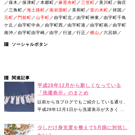
／保木／保津町／本郷町／
麻里布町
／
三笠町
／美川町／御庄
／三角町／
海土路町
／
南岩国町
／美和町／
室の木町
／持国／
元町
／
門前町
／
山手町
／由宇町北／由宇町神東／由宇町千鳥
ケ丘／由宇町中央／由宇町西／由宇町港／由宇町南／由宇町
南沖／由宇町由宇崎／由宇／行波／行正／
横山
／六呂師／
ソーシャルボタン
関連記事
平成28年12月から新しくなっている
「洗濯表示」のまとめ
以前から当ブログでもご紹介している通り、
平成28年12月1日から洗濯表示が大きく …
少しだけ身支度を整えて5月病に対抗し