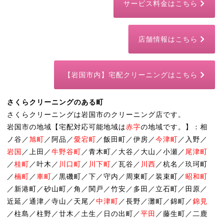
サービス料金はこちら
店舗情報はこちら
【岩国市内】宅配クリーニングはこちら
さくらクリーニングのある町
さくらクリーニングは岩国市のクリーニング店です。
岩国市の地域【宅配対応可能地域は
赤字
の地域です。】：相
ノ谷／
旭町
／阿品／
愛宕町
／飯田町／伊房／
今津町
／入野／
岩国
／上田／
牛野谷町
／青木町／大谷／大山／小瀬／
尾津町
／
桂町
／叶木／
川口町
／
川下町
／瓦谷／
川西
／杭名／玖珂町
／
楠町
／
車町
／黒磯町／下／守内／周東町／装束町／
昭和町
／新港町／砂山町／角／関戸／竹安／多田／立石町／田原／
近延／通津／寺山／天尾／
中津町
／長野／灘町／錦町／
錦見
／柱島／柱野／廿木／土生／日の出町／
平田
／藤生町／二鹿