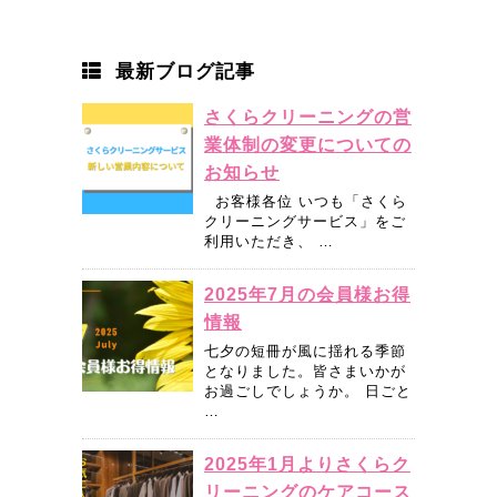
最新ブログ記事
さくらクリーニングの営
業体制の変更についての
お知らせ
お客様各位 いつも「さくら
クリーニングサービス」をご
利用いただき、 …
2025年7月の会員様お得
情報
七夕の短冊が風に揺れる季節
となりました。皆さまいかが
お過ごしでしょうか。 日ごと
…
2025年1月よりさくらク
リーニングのケアコース