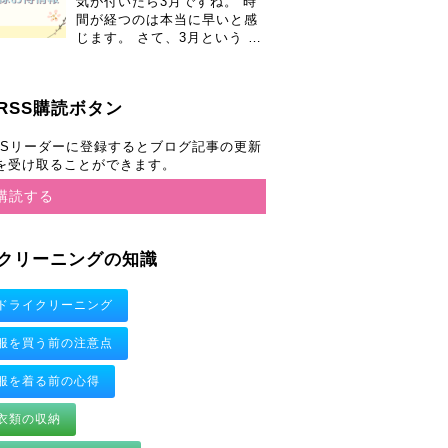
気が付いたら3月ですね。 時
間が経つのは本当に早いと感
じます。 さて、3月という …
RSS購読ボタン
SSリーダーに登録するとブログ記事の更新
を受け取ることができます。
購読する
クリーニングの知識
ドライクリーニング
服を買う前の注意点
服を着る前の心得
衣類の収納