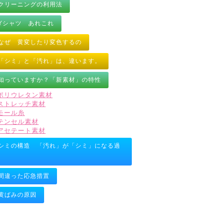
クリーニングの利用法
Yシャツ あれこれ
なぜ 黄変したり変色するの
「シミ」と「汚れ」は、違います。
知っていますか？「新素材」の特性
ポリウレタン素材
ストレッチ素材
モール糸
テンセル素材
アセテート素材
シミの構造 「汚れ」が「シミ」になる過
間違った応急措置
黄ばみの原因