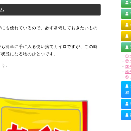
ム
びにも優れているので、必ず常備しておきたいもの
でも簡単に手に入る使い捨てカイロですが、この時
薄状態になる物のひとつです。
・
①
・
②
ょう。
・
③
・
④
・
⑤
程