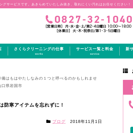
ングサービスです。あきらめていたしみ抜き、取れにくい汚れはお任せください！
店
さくらクリーニングの仕事
サービス一覧と料金
新
works
service
準備はもはやたしなみの１つと呼べるのかもしれませ
 山口県岩国市
は防寒アイテムを忘れずに！
ブログ
2018年11月1日