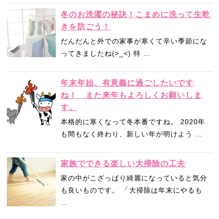
冬のお洗濯の秘訣！こまめに洗って生乾
きを防ごう！
だんだんと外での家事が寒くて辛い季節にな
ってきましたね(>_<) 特 …
年末年始、有意義に過ごしたいです
ね！ また来年もよろしくお願いしま
す。
本格的に寒くなって冬本番ですね。 2020年
も間もなく終わり、新しい年が明けよう …
家族でできる楽しい大掃除の工夫
家の中がこざっぱり綺麗になっていると気分
も良いものです。 「大掃除は年末にやるも
…