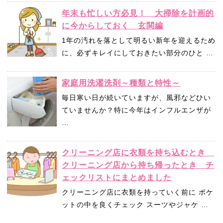
年末も忙しい方必見！ 大掃除を計画的
に今からしておく 玄関編
1年の汚れを落として明るい新年を迎えるため
に、必ずキレイにしておきたい部分のひと …
家庭用洗濯洗剤～種類と特性～
毎日寒い日が続いていますが、風邪などひい
ていませんか？特に今年はインフルエンザが
…
クリーニング店に衣類を持ち込むとき
クリーニング店から持ち帰ったとき チ
ェックリストにまとめました
クリーニング店に衣類を持っていく前に ポケ
ットの中を良くチェック スーツやジャケ …