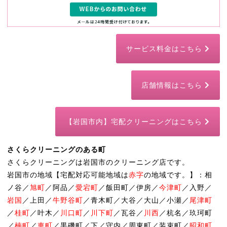
サービス料金はこちら
店舗情報はこちら
【岩国市内】宅配クリーニングはこちら
さくらクリーニングのある町
さくらクリーニングは岩国市のクリーニング店です。
岩国市の地域【宅配対応可能地域は
赤字
の地域です。】：相
ノ谷／
旭町
／阿品／
愛宕町
／飯田町／伊房／
今津町
／入野／
岩国
／上田／
牛野谷町
／青木町／大谷／大山／小瀬／
尾津町
／
桂町
／叶木／
川口町
／
川下町
／瓦谷／
川西
／杭名／玖珂町
／
楠町
／
車町
／黒磯町／下／守内／周東町／装束町／
昭和町