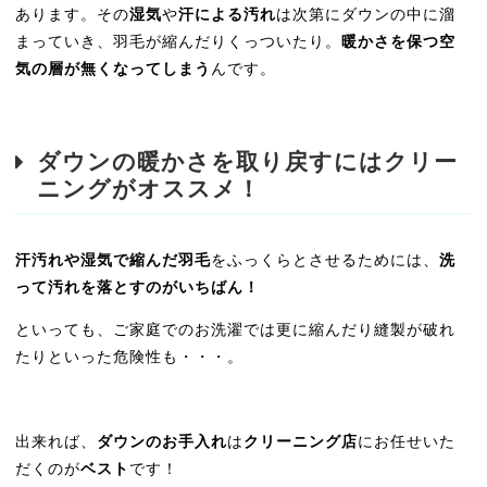
あります。その
湿気
や
汗による汚れ
は次第にダウンの中に溜
まっていき、羽毛が縮んだりくっついたり。
暖かさを保つ空
気の層が無くなってしまう
んです。
ダウンの暖かさを取り戻すにはクリー
ニングがオススメ！
汗汚れや湿気で縮んだ羽毛
をふっくらとさせるためには、
洗
って汚れを落とすのがいちばん！
といっても、ご家庭でのお洗濯では更に縮んだり縫製が破れ
たりといった危険性も・・・。
出来れば、
ダウンのお手入れ
は
クリーニング店
にお任せいた
だくのが
ベスト
です！