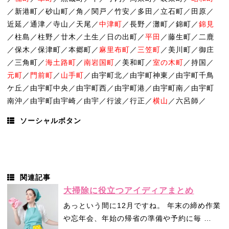
／新港町／砂山町／角／関戸／竹安／多田／立石町／田原／
近延／通津／寺山／天尾／
中津町
／長野／灘町／錦町／
錦見
／柱島／柱野／廿木／土生／日の出町／
平田
／藤生町／二鹿
／保木／保津町／本郷町／
麻里布町
／
三笠町
／美川町／御庄
／三角町／
海土路町
／
南岩国町
／美和町／
室の木町
／持国／
元町
／
門前町
／
山手町
／由宇町北／由宇町神東／由宇町千鳥
ケ丘／由宇町中央／由宇町西／由宇町港／由宇町南／由宇町
南沖／由宇町由宇崎／由宇／行波／行正／
横山
／六呂師／
ソーシャルボタン
関連記事
大掃除に役立つアイディアまとめ
あっという間に12月ですね。 年末の締め作業
や忘年会、年始の帰省の準備や予約に毎 …