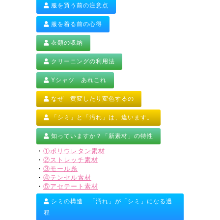
服を買う前の注意点
服を着る前の心得
衣類の収納
クリーニングの利用法
Yシャツ あれこれ
なぜ 黄変したり変色するの
「シミ」と「汚れ」は、違います。
知っていますか？「新素材」の特性
・
①ポリウレタン素材
・
②ストレッチ素材
・
③モール糸
・
④テンセル素材
・
⑤アセテート素材
シミの構造 「汚れ」が「シミ」になる過
程