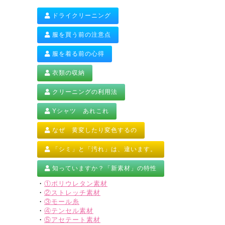
ドライクリーニング
服を買う前の注意点
服を着る前の心得
衣類の収納
クリーニングの利用法
Yシャツ あれこれ
なぜ 黄変したり変色するの
「シミ」と「汚れ」は、違います。
知っていますか？「新素材」の特性
・
①ポリウレタン素材
・
②ストレッチ素材
・
③モール糸
・
④テンセル素材
・
⑤アセテート素材